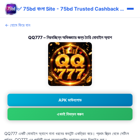
✅ 75bd বাংলা Site - 75bd Trusted Cashback bKash
← হোমে ফিরে যান
QQ777 – নিরবচ্ছিন্ন অভিজ্ঞতার জন্য তৈরি মোবাইল অ্যাপ
APK ডাউনলোড
এখনই নিবন্ধন করুন
QQ777 একটি মোবাইল অ্যাপে নানা ধরনের কনটেন্ট একত্রিত করে। প্রথম স্ক্রিন থেকে সেটিংস
পর্যন্ত, QQ777 এর প্রতিটি অংশ ব্যবহারকারীর আরামের জন্য ডিজাইন করা।