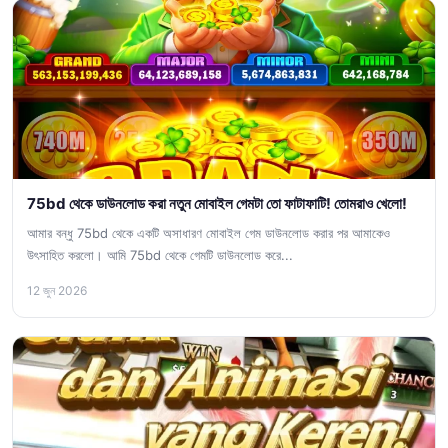
75bd থেকে ডাউনলোড করা নতুন মোবাইল গেমটা তো ফাটাফাটি! তোমরাও খেলো!
আমার বন্ধু 75bd থেকে একটি অসাধারণ মোবাইল গেম ডাউনলোড করার পর আমাকেও
উৎসাহিত করলো। আমি 75bd থেকে গেমটি ডাউনলোড করে...
12 জুন 2026