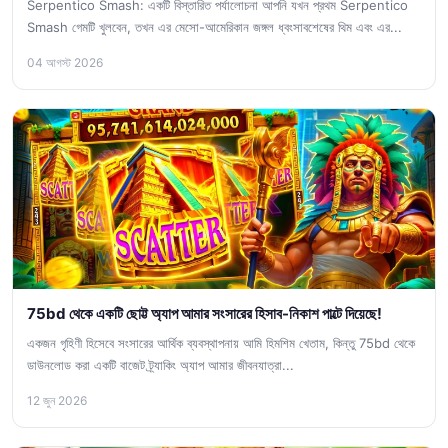
Serpentico Smash: একটি বিস্তারিত পর্যালোচনা আপনি যখন প্রথম Serpentico
Smash গেমটি খুলবেন, তখন এর মেসো-আমেরিকান জঙ্গল ধ্বংসাবশেষের থিম এবং এর...
04 আগস্ট 2026
75bd থেকে একটি ছোট্ট অ্যাপ আমার সংসারের হিসাব-নিকাশ পাল্টে দিয়েছে!
একজন গৃহিণী হিসেবে সংসারের আর্থিক ব্যবস্থাপনায় আমি হিমশিম খেতাম, কিন্তু 75bd থেকে
ডাউনলোড করা একটি বাজেট ট্র্যাকিং অ্যাপ আমার জীবনযাত্রা...
12 জুন 2026