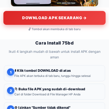
DOWNLOAD APK SEKARANG →
🔓 Tombol akan membuka di tab baru
Cara Install 75bd
Ikuti 4 langkah mudah di bawah untuk install APK dengan
aman
⬇️ Klik tombol DOWNLOAD di atas
1
File APK akan terbuka di tab baru, tunggu hingga selesai
📁 Buka file APK yang sudah di-download
2
Cari di folder Download di File Manager HP Anda
⚙️ Izinkan "Sumber tidak dikenal"