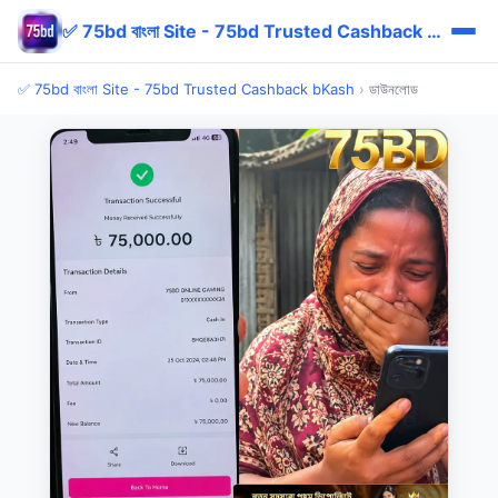
✅ 75bd বাংলা Site - 75bd Trusted Cashback bKash
✅ 75bd বাংলা Site - 75bd Trusted Cashback bKash
›
ডাউনলোড